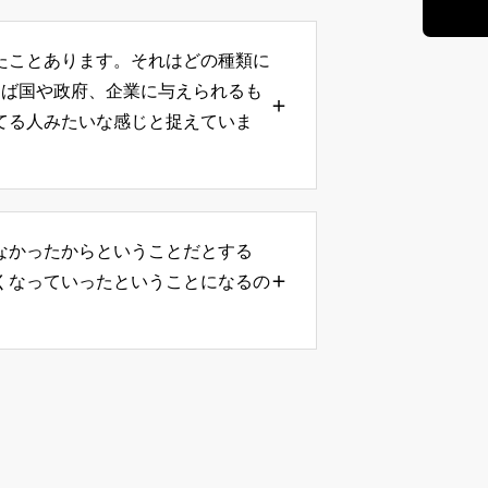
たことあります。それはどの種類に
ルドレン」「クリス
えば国や政府、企業に与えられるも
言葉を使いました
てる人みたいな感じと捉えていま
藍玉のゆうか
にしていないです。
は「なるほどー」と
ぞれの特徴あるスタ
なかったからということだとする
に成りすました宇宙
くなっていったということになるの
あまり気にしなくな
てきたけれど、設定
ンと来ていなかった
藍玉のゆうか
があります。日本人
な人」という個性の
ことができなかった
に興味を持った時期
いうことになります