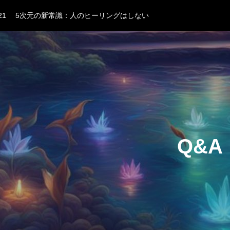
21
5次元の新常識：人のヒーリングはしない
21
5次元の新常識：資格は必要なくなる
04
押し付けられるスピリチュアルな原因と7次元的な解決法！5次元
30
未来を自分で作らない！理想の未来を引き寄せる5次元的な方法
20
波動を上げる努力、意味あった？5次元の新常識『波動は調整しな
21
5次元の新常識：人のヒーリングはしない
21
5次元の新常識：資格は必要なくなる
Q&A