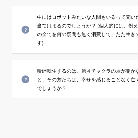
中にはロボットみたいな人間もいるって聞い
講話では認識をすり合わせるために「インディゴチ
当てはまるのでしょうか？ (個人的には、例
タルチルドレン」「レインボーチルドレン」という
の全てを何の疑問も無く消費して、ただ生き
す)
が、私は実際にはこれらのカテゴライズはあまり気
ドロレス・キャノンさんがこの言葉を使い始めた頃
思ったのですが、今は生まれた年代に関係なくそれ
輪廻転生するのは、第４チャクラの扉が開か
人間の姿をしたロボットもいるだろうし、人間の姿
と、その方たちは、幸せを感じることなく亡
ーシード系の個性と出会うので、何チルドレンかは
人もいるだろうし、地球を通って人間として生まれ
でしょうか？
りました。なのでブルーレイというのも、あまりピ
が宇宙人のままという方もいるでしょうね。
りします（笑）それよりも最近は、個性の方が興味
とかカナダ人というくくりよりも「〇〇さんは〇〇
一般的には、人間として生きている間に愛に触れる
方に興味があります。でも、〇〇チルドレンの種類
場合は、幸せを感じることなく亡くなっていったと