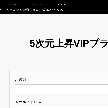
21
5次元の新常識：人のヒーリングはしない
21
5次元の新常識：資格は必要なくなる
04
押し付けられるスピリチュアルな原因と7次元的な解決法！5次元
30
未来を自分で作らない！理想の未来を引き寄せる5次元的な方法
20
波動を上げる努力、意味あった？5次元の新常識『波動は調整しな
21
5次元の新常識：人のヒーリングはしない
5次元上昇VIPプ
21
5次元の新常識：資格は必要なくなる
お名前
メールアドレス