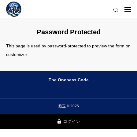
2025.05.21
5次元の新常識：人のヒーリングはしない
2025.04.21
5次元の新常識：資格は必要なくなる
ログイン
2025.04.04
押し付けられるスピリチュアルな原因と7次元的な解決法！5次元の新常識
Password Protected
2025.03.30
未来を自分で作らない！理想の未来を引き寄せる5次元的な方法
ホーム
2025.03.20
波動を上げる努力、意味あった？5次元の新常識『波動は調整しない』
This page is used by password-protected to preview the form on
2025.05.21
5次元の新常識：人のヒーリングはしない
customizer
『あなた』の現在を把握する
2025.04.21
5次元の新常識：資格は必要なくなる
質問やご要望はこちら
The Oneness Code
『5次元上昇プログラム』TOP
5次元の新常識
藍玉 © 2025
ログイン