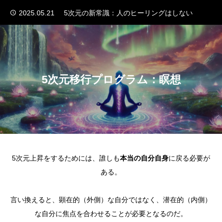
2025.05.21
5次元の新常識：人のヒーリングはしない
2025.04.21
5次元の新常識：資格は必要なくなる
2025.04.04
押し付けられるスピリチュアルな原因と7次元的な解決法！5次元の新常識
ホーム
2025.03.30
未来を自分で作らない！理想の未来を引き寄せる5次元的な方法
2025.03.20
波動を上げる努力、意味あった？5次元の新常識『波動は調整しない』
『あなた』の現在を把握する
5次元移行プログラム：瞑想
2025.05.21
5次元の新常識：人のヒーリングはしない
質問やご要望はこちら
2025.04.21
5次元の新常識：資格は必要なくなる
『5次元上昇プログラム』TOP
5次元の新常識
5次元上昇をするためには、誰しも
本当の自分自身
に戻る必要が
ある。
言い換えると、顕在的（外側）な自分ではなく、潜在的（内側）
な自分に焦点を合わせることが必要となるのだ。